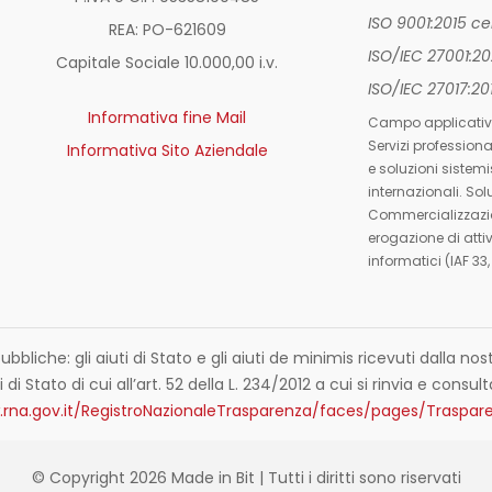
ISO 9001:2015 c
REA: PO-
621609
ISO/IEC 27001:2
Capitale Sociale 10.000,00 i.v.
ISO/IEC 27017:2
Informativa fine Mail
Campo applicativ
Servizi profession
Informativa Sito Aziendale
e soluzioni sistemi
internazionali. Sol
Commercializzazio
erogazione di attiv
informatici (IAF 33,
ubbliche: gli aiuti di Stato e gli aiuti de minimis ricevuti dalla 
 di Stato di cui all’art. 52 della L. 234/2012 a cui si rinvia e consult
.rna.gov.it/RegistroNazionaleTrasparenza/faces/pages/Traspare
© Copyright 2026 Made in Bit | Tutti i diritti sono riservati