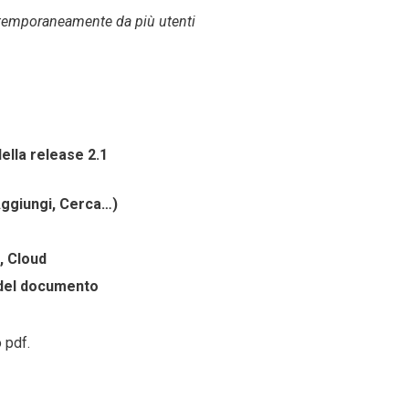
temporaneamente
da più utenti
ella release 2.1
Aggiungi, Cerca…)
, Cloud
 del documento
o pdf.