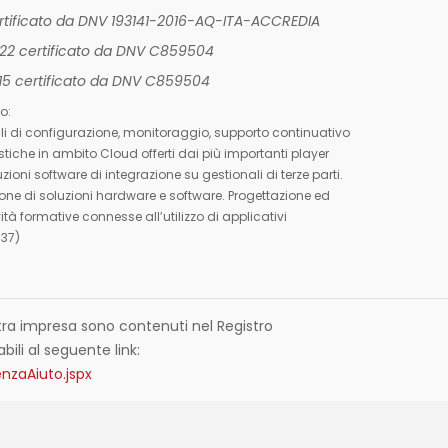
ertificato da DNV 193141-2016-AQ-ITA-ACCREDIA
022 certificato da DNV C859504
015 certificato da DNV C859504
o:
ali di configurazione, monitoraggio, supporto continuativo
stiche in ambito Cloud offerti dai più importanti player
uzioni software di integrazione su gestionali di terze parti.
ne di soluzioni hardware e software. Progettazione ed
ità formative connesse all’utilizzo di applicativi
 37)
nostra impresa sono contenuti nel Registro
abili al seguente link:
nzaAiuto.jspx