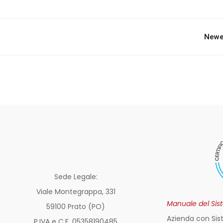
Newe
Sede Legale:
Viale Montegrappa, 331
Manuale del Sis
59100 Prato (PO)
Azienda con Sis
P.IVA e C.F. 05358190485