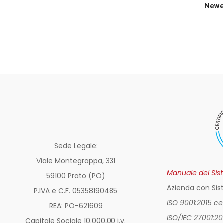
Newe
Sede Legale:
Viale Montegrappa, 331
Manuale del Sis
59100 Prato (PO)
Azienda con Sis
P.IVA e C.F. 05358190485
ISO 9001:2015 c
REA: PO-
621609
ISO/IEC 27001:2
Capitale Sociale 10.000,00 i.v.