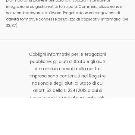
più importanti player internazionali. Soluzioni software di
integrazione su gestionali di terze parti. Commercializzazione di
soluzioni hardware e software. Progettazione ed erogazione di
attività formative connesse all’utilizzo di applicativi informatici (IAF
33, 37)
Obblighi informativi per le erogazioni
pubbliche: gli aiuti di Stato e gli aiuti
de minimis ricevuti dalla nostra
impresa sono contenuti nel Registro
nazionale degli aiuti di Stato di cui
all’art. 52 della L. 234/2012 a cui si
rinvia e consultabili al seguente link:
https://www.rna.gov.it/RegistroNazionaleTraspar
© Copyright 2026 Made in Bit | Tutti i diritti sono riservati