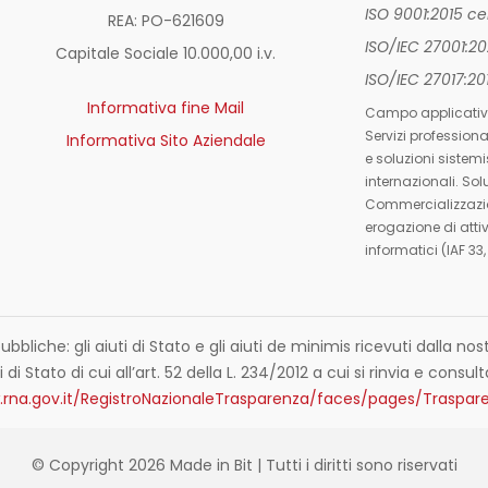
ISO 9001:2015 c
REA: PO-
621609
ISO/IEC 27001:2
Capitale Sociale 10.000,00 i.v.
ISO/IEC 27017:2
Informativa fine Mail
Campo applicativ
Servizi profession
Informativa Sito Aziendale
e soluzioni sistemi
internazionali. Sol
Commercializzazio
erogazione di attiv
informatici (IAF 33,
ubbliche: gli aiuti di Stato e gli aiuti de minimis ricevuti dalla 
 di Stato di cui all’art. 52 della L. 234/2012 a cui si rinvia e consult
.rna.gov.it/RegistroNazionaleTrasparenza/faces/pages/Traspare
© Copyright 2026 Made in Bit | Tutti i diritti sono riservati