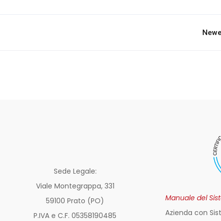
Newe
Sede Legale:
Viale Montegrappa, 331
Manuale del Sis
59100 Prato (PO)
Azienda con Sis
P.IVA e C.F. 05358190485