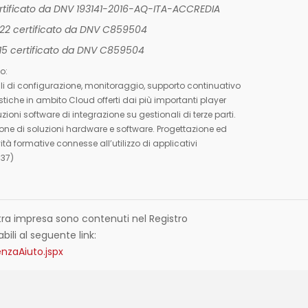
ertificato da DNV 193141-2016-AQ-ITA-ACCREDIA
022 certificato da DNV C859504
015 certificato da DNV C859504
o:
ali di configurazione, monitoraggio, supporto continuativo
stiche in ambito Cloud offerti dai più importanti player
uzioni software di integrazione su gestionali di terze parti.
ne di soluzioni hardware e software. Progettazione ed
ità formative connesse all’utilizzo di applicativi
 37)
nostra impresa sono contenuti nel Registro
abili al seguente link:
nzaAiuto.jspx