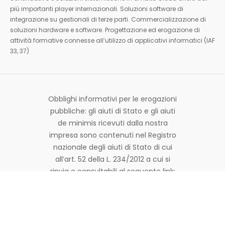
più importanti player internazionali. Soluzioni software di
integrazione su gestionali di terze parti. Commercializzazione di
soluzioni hardware e software. Progettazione ed erogazione di
attività formative connesse all’utilizzo di applicativi informatici (IAF
33, 37)
Obblighi informativi per le erogazioni
pubbliche: gli aiuti di Stato e gli aiuti
de minimis ricevuti dalla nostra
impresa sono contenuti nel Registro
nazionale degli aiuti di Stato di cui
all’art. 52 della L. 234/2012 a cui si
rinvia e consultabili al seguente link:
https://www.rna.gov.it/RegistroNazionaleTraspar
© Copyright 2026 Made in Bit | Tutti i diritti sono riservati