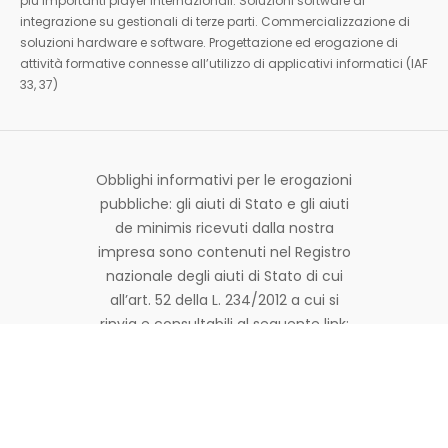
più importanti player internazionali. Soluzioni software di
integrazione su gestionali di terze parti. Commercializzazione di
soluzioni hardware e software. Progettazione ed erogazione di
attività formative connesse all’utilizzo di applicativi informatici (IAF
33, 37)
Obblighi informativi per le erogazioni
pubbliche: gli aiuti di Stato e gli aiuti
de minimis ricevuti dalla nostra
impresa sono contenuti nel Registro
nazionale degli aiuti di Stato di cui
all’art. 52 della L. 234/2012 a cui si
rinvia e consultabili al seguente link:
https://www.rna.gov.it/RegistroNazionaleTraspar
© Copyright 2026 Made in Bit | Tutti i diritti sono riservati