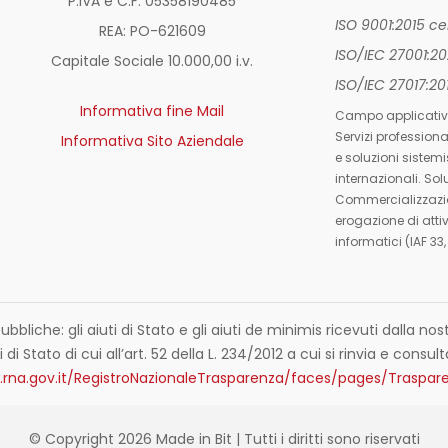
P.IVA e C.F. 05358190485
ISO 9001:2015 c
REA: PO-
621609
ISO/IEC 27001:2
Capitale Sociale 10.000,00 i.v.
ISO/IEC 27017:2
Informativa fine Mail
Campo applicativ
Servizi profession
Informativa Sito Aziendale
e soluzioni sistemi
internazionali. Sol
Commercializzazio
erogazione di attiv
informatici (IAF 33,
ubbliche: gli aiuti di Stato e gli aiuti de minimis ricevuti dalla 
 di Stato di cui all’art. 52 della L. 234/2012 a cui si rinvia e consult
.rna.gov.it/RegistroNazionaleTrasparenza/faces/pages/Traspare
© Copyright 2026 Made in Bit | Tutti i diritti sono riservati