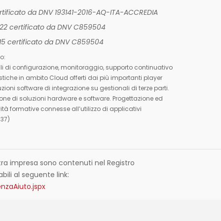
ertificato da DNV 193141-2016-AQ-ITA-ACCREDIA
022 certificato da DNV C859504
015 certificato da DNV C859504
o:
ali di configurazione, monitoraggio, supporto continuativo
stiche in ambito Cloud offerti dai più importanti player
uzioni software di integrazione su gestionali di terze parti.
ne di soluzioni hardware e software. Progettazione ed
ità formative connesse all’utilizzo di applicativi
 37)
nostra impresa sono contenuti nel Registro
abili al seguente link:
nzaAiuto.jspx