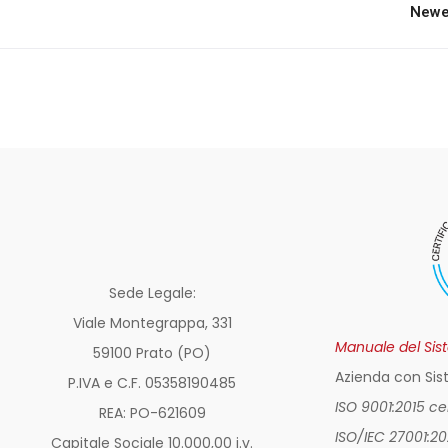
Newe
Sede Legale:
Viale Montegrappa, 331
Manuale del Sis
59100 Prato (PO)
Azienda con Sis
P.IVA e C.F. 05358190485
ISO 9001:2015 c
REA: PO-
621609
ISO/IEC 27001:2
Capitale Sociale 10.000,00 i.v.