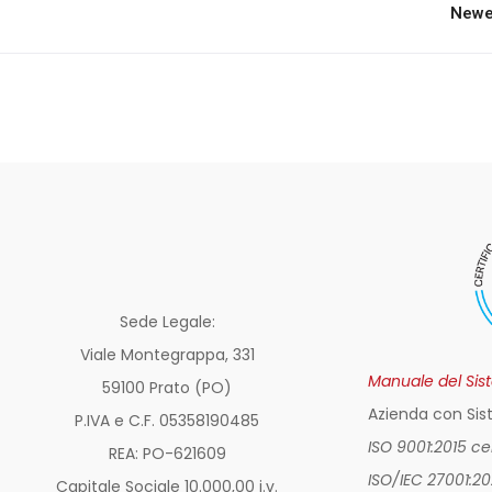
Newe
Sede Legale:
Viale Montegrappa, 331
Manuale del Sis
59100 Prato (PO)
Azienda con Sis
P.IVA e C.F. 05358190485
ISO 9001:2015 c
REA: PO-
621609
ISO/IEC 27001:2
Capitale Sociale 10.000,00 i.v.