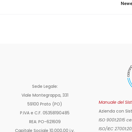
Newe
Sede Legale:
Viale Montegrappa, 331
Manuale del Sis
59100 Prato (PO)
Azienda con Sis
P.IVA e C.F. 05358190485
ISO 9001:2015 c
REA: PO-
621609
ISO/IEC 27001:2
Capitale Sociale 10.000,00 i.v.