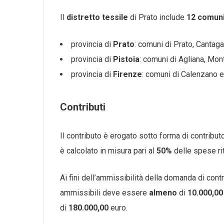
Il
distretto
tessile
di Prato include
12 comun
provincia di
Prato
: comuni di Prato, Cantag
provincia di
Pistoia
: comuni di Agliana, Mont
provincia di
Firenze
: comuni di Calenzano 
Contributi
Il contributo è erogato sotto forma di contribut
è calcolato in misura pari al
50%
delle spese ri
Ai fini dell’ammissibilità della domanda di co
ammissibili deve essere
almeno
di
10.000,0
di
180.000,00
euro.